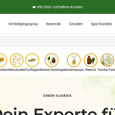
👨‍🔬 Persönliche Expertenberatung
ädlinge und Pflanzen
Verdedigingsspray
Neemolie
Gevallen
Spar-bundels
ilben
Nematoden
Florfliegen
Weitere Nützlinge
Abwehrsprays
Neemöl
Fenster-Fall
GREEN GUARDIA
ein Experte f