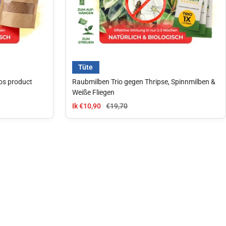
Tüte
los product
Raubmilben Trio gegen Thripse, Spinnmilben &
Weiße Fliegen
aanbiedingsprijs
Normale prijs
Ik €10,90
€19,70