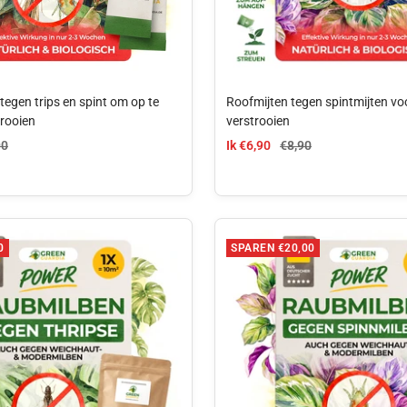
tegen trips en spint om op te
Roofmijten tegen spintmijten v
trooien
verstrooien
js
le prijs
aanbiedingsprijs
Normale prijs
90
Ik €6,90
€8,90
0
SPAREN €20,00