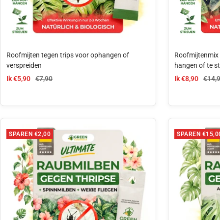
Roofmijten tegen trips voor ophangen of
Roofmijtenmix 
verspreiden
hangen of te s
aanbiedingsprijs
Normale prijs
aanbiedingspri
Norma
Ik €5,90
€7,90
Ik €8,90
€14,
SPAREN €2,00
SPAREN €15,0