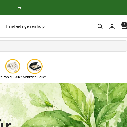
verder
0
Handleidingen en hulp
en
Papier-Fallen
Mehrweg-Fallen
ür