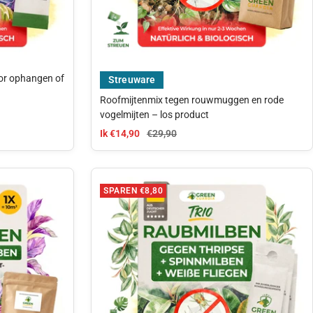
oor ophangen of
Streuware
Roofmijtenmix tegen rouwmuggen en rode
vogelmijten – los product
aanbiedingsprijs
Normale prijs
Ik €14,90
€29,90
SPAREN €8,80