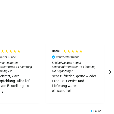
Daniel
izierter Kunde
verifizierter Kunde
wespen gegen
Schlupfwespen gegen
ttelmotten 1x Lieferung
Lebensmittelmotten 1x Lieferung
nzung / 2
zur Ergänzung / 2
eistert, klare
Sehr zufrieden, gerne wieder.
fehlung. Alles lief
Produkt, Service und
 von Bestellung bis
Lieferung waren
ng.
einwandfrei.
Pause