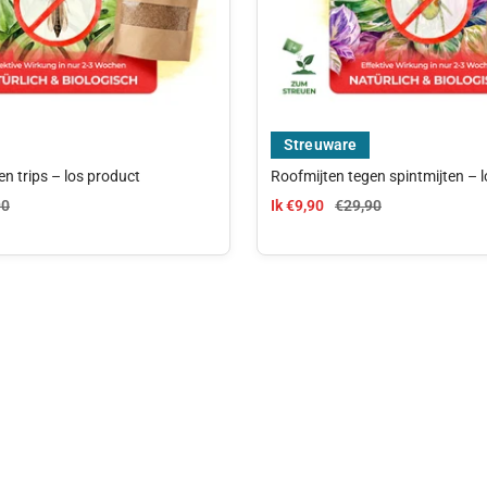
Streuware
n trips – los product
Roofmijten tegen spintmijten – 
js
le prijs
aanbiedingsprijs
Normale prijs
90
Ik €9,90
€29,90