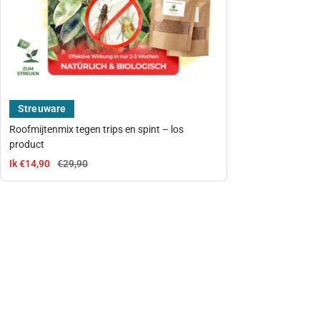
Streuware
Roofmijtenmix tegen trips en spint – los
product
aanbiedingsprijs
Normale prijs
Ik €14,90
€29,90