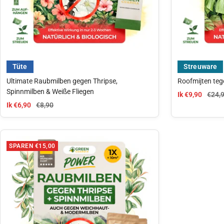
Tüte
Streuware
Ultimate Raubmilben gegen Thripse,
Roofmijten tege
Spinnmilben & Weiße Fliegen
aanbiedingspri
Norma
Ik €9,90
€24,
aanbiedingsprijs
Normale prijs
Ik €6,90
€8,90
SPAREN €15,00