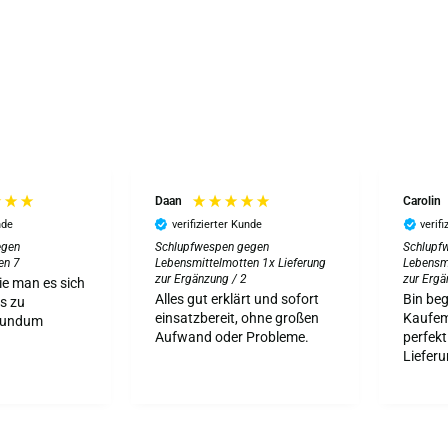
Daan
Carolin
nde
verifizierter Kunde
verif
egen
Schlupfwespen gegen
Schlupf
en 7
Lebensmittelmotten 1x Lieferung
Lebensmi
zur Ergänzung / 2
zur Ergä
wie man es sich
Alles gut erklärt und sofort
Bin beg
s zu
einsatzbereit, ohne großen
Kaufemp
rundum
Aufwand oder Probleme.
perfekt
Lieferu