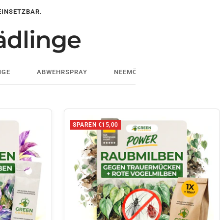
EINSETZBAR.
ädlinge
NGE
ABWEHRSPRAY
NEEMÖL
SPAREN €15,00